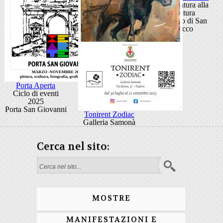
Dalla natura alla
scultura
Oratorio di San
Rocco
Porta Aperta
Ciclo di eventi
2025
Porta San Giovanni
Tonirent Zodiac
Galleria Samonà
Cerca nel sito:
Form di ricerca
MOSTRE
MANIFESTAZIONI E