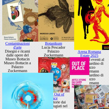
Contaminazioni
Botanikum
d'arte
Lucia Pescador
Disegni e ricami
Palazzo
Arena Romana
dalle opere del
Zuckermann
Estate 2025
Museo Bottacin
cinema ed eventi al
Museo Bottacin a
Teatro Giardino di
Palazzo
Palazzo
Zuckermann
Zuckermann
Teatro Giardino di
Palazzo
Zuckermann
Mostra Out of
Place
Arte e storie dai
campi rifugiati nel