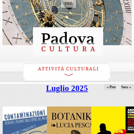
ENG
ATTIVITÀ CULTURALI
Luglio 2025
« Prec
Succ »