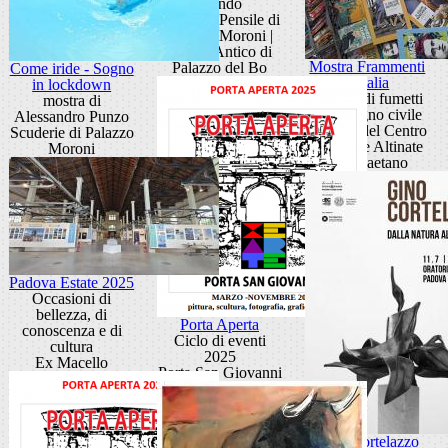
mondo
Giardino Pensile di
Palazzo Moroni |
Cortile Antico di
Mostra Frammenti
Palazzo del Bo
Come iride - Sogno
d’Italia
in lockdown
20 anni di fumetti
mostra di
di impegno civile
Alessandro Punzo
Ballatoi del Centro
Scuderie di Palazzo
Culturale Altinate
Moroni
San Gaetano
Padova Estate 2025
Occasioni di
bellezza, di
Porta Aperta
conoscenza e di
Ciclo di eventi
cultura
2025
Ex Macello
Porta San Giovanni
Gino Cortelazzo