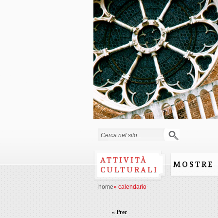
Form di ricerca
ATTIVITÀ
MOSTRE
CULTURALI
home
»
calendario
« Prec