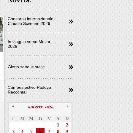
Novità:
Concorso internazionale
Claudio Scimone 2026
In viaggio verso Mozart
2026
Giotto sotto le stelle
Campus estivo Padova
Racconta!
«
»
AGOSTO 2026
L
M
M
G
V
S
D
1
2
3
4
5
6
7
8
9