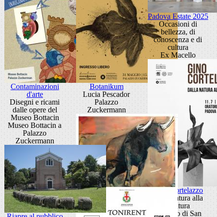
Padova Estate 2025
Occasioni di
bellezza, di
conoscenza e di
cultura
Ex Macello
Contaminazioni
Botanikum
d'arte
Lucia Pescador
Disegni e ricami
Palazzo
dalle opere del
Zuckermann
Museo Bottacin
Museo Bottacin a
Palazzo
Zuckermann
Gino Cortelazzo
Dalla natura alla
scultura
Oratorio di San
Riapre al pubblico