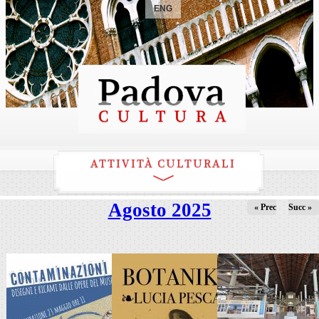
ENG
ATTIVITÀ CULTURALI
Agosto 2025
« Prec
Succ »