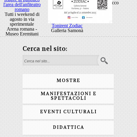
Rocco
l'area dell'anfiteatro
romano
Tutti i weekend di
agosto in via
sperimentale
Tonirent Zodiac
Arena romana -
Galleria Samonà
Museo Eremitani
Cerca nel sito:
Form di ricerca
MOSTRE
MANIFESTAZIONI E
SPETTACOLI
EVENTI CULTURALI
DIDATTICA