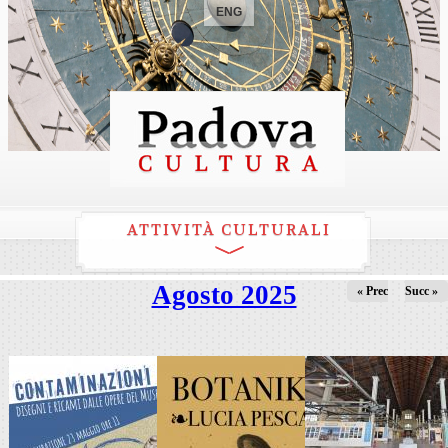
ENG
ATTIVITÀ CULTURALI
Agosto 2025
« Prec
Succ »