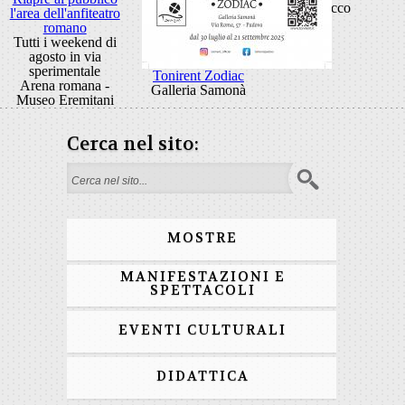
Rocco
l'area dell'anfiteatro
romano
Tutti i weekend di
agosto in via
sperimentale
Tonirent Zodiac
Arena romana -
Galleria Samonà
Museo Eremitani
Cerca nel sito:
Form di ricerca
MOSTRE
MANIFESTAZIONI E
SPETTACOLI
EVENTI CULTURALI
DIDATTICA