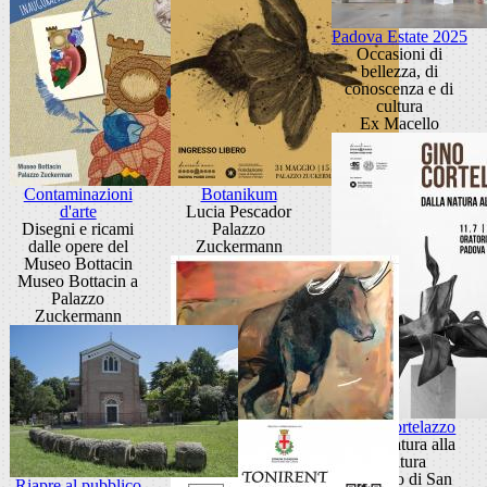
Padova Estate 2025
Occasioni di
bellezza, di
conoscenza e di
cultura
Ex Macello
Contaminazioni
Botanikum
d'arte
Lucia Pescador
Disegni e ricami
Palazzo
dalle opere del
Zuckermann
Museo Bottacin
Museo Bottacin a
Palazzo
Zuckermann
Gino Cortelazzo
Dalla natura alla
scultura
Oratorio di San
Riapre al pubblico