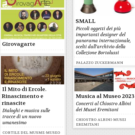
SMALL
Piccoli oggetti dei più
importanti designer del
panorama internazionale,
Girovagarte
scelti dall’archivio della
Collezione Bortolussi
PALAZZO ZUCKERMANN
Il Mito di Ercole.
Rinascimento e
Musica al Museo 2023
rinascite
Concerti al Chiostro Albini
dei Musei Eremitani
Dialoghi e musica sulle
tracce di un nuovo
CHIOSTRO ALBINI-MUSEI
umanesimo
EREMITANI
CORTILE DEL MUSME-MUSEO