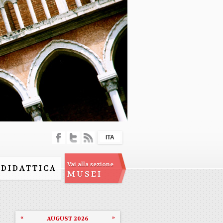
ITA
Vai alla sezione
DIDATTICA
MUSEI
«
»
AUGUST 2026