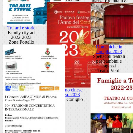
piazza Eremitani 8
Tra arti e storie
Family city art
2022-2023
Zona Portello
Domeniche in
famiglia 2023
Spettacoli teatrali
per bambini e
ragazzi
Teatro Verdi
Capodanno cinese
a Padova. 2023
Anno del Coniglio