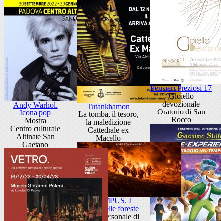
Pensieri Preziosi 17
Gioiello
devozionale
Andy Warhol.
Tutankhamon
Oratorio di San
Icona pop
La tomba, il tesoro,
Rocco
Mostra
la maledizione
Centro culturale
Cattedrale ex
Altinate San
Macello
Gaetano
KRAMPUS. I
diavoli delle foreste
Mostra personale di