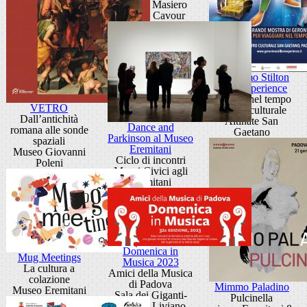
Roberto Masiero
Galleria Cavour
Geronimo Stilton
Live Experience
Viaggio nel tempo
VETRO
Centro culturale
Dall’antichità
Altinate San
Dance and
romana alle sonde
Gaetano
Parkinson al Museo
spaziali
Eremitani
Museo Giovanni
Ciclo di incontri
Poleni
Musei Civici agli
Eremitani
Domenica in
Mug Meetings
Musica 2023
La cultura a
Amici della Musica
colazione
di Padova
Mimmo Paladino
Museo Eremitani
Sala dei Giganti-
Pulcinella
Palazzo Liviano