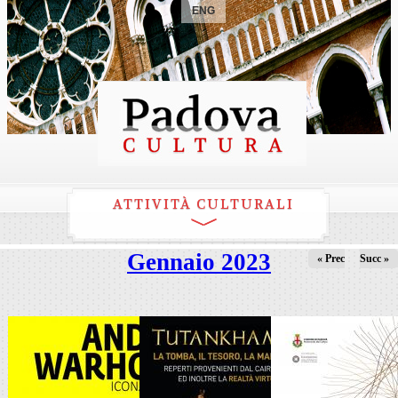
ENG
ATTIVITÀ CULTURALI
Gennaio 2023
« Prec
Succ »