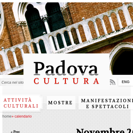
Salta al
contenuto
principale
ENG
Form di ricerca
ATTIVITÀ
MANIFESTAZION
MOSTRE
CULTURALI
E SPETTACOLI
home
»
calendario
Novembre 2
« Prec