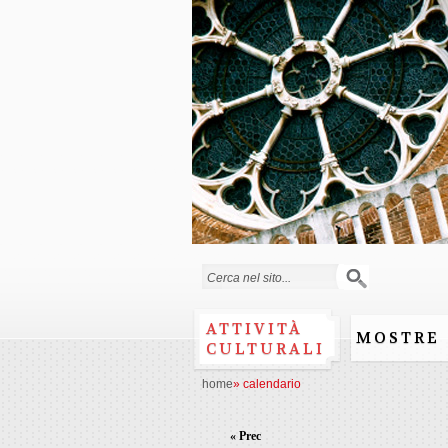
Form di ricerca
ATTIVITÀ
MOSTRE
CULTURALI
home
»
calendario
« Prec