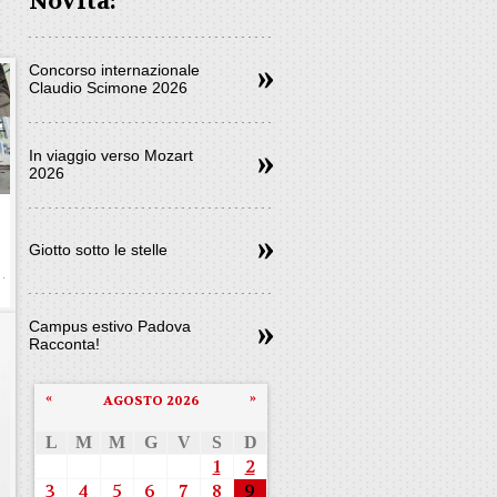
Novità:
Concorso internazionale
Claudio Scimone 2026
In viaggio verso Mozart
2026
Giotto sotto le stelle
Campus estivo Padova
Racconta!
«
»
AGOSTO 2026
L
M
M
G
V
S
D
1
2
3
4
5
6
7
8
9