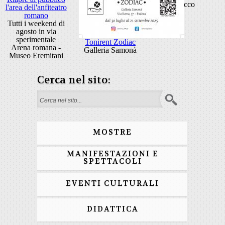
Rocco
l'area dell'anfiteatro
romano
Tutti i weekend di
agosto in via
sperimentale
Tonirent Zodiac
Arena romana -
Galleria Samonà
Museo Eremitani
Cerca nel sito:
Form di ricerca
MOSTRE
MANIFESTAZIONI E
SPETTACOLI
EVENTI CULTURALI
DIDATTICA