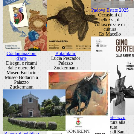
Padova Estate 2025
Occasioni di
bellezza, di
conoscenza e di
cultura
Ex Macello
Contaminazioni
Botanikum
d'arte
Lucia Pescador
Disegni e ricami
Palazzo
dalle opere del
Zuckermann
Museo Bottacin
Museo Bottacin a
Palazzo
Zuckermann
Gino Cortelazzo
Dalla natura alla
scultura
Oratorio di San
Riapre al pubblico