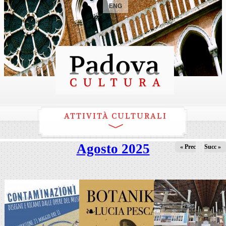
ENG
ATTIVITÀ CULTURALI
Agosto 2025
« Prec
Succ »